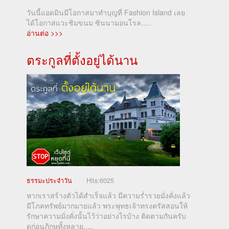
วันนี้แอดมินมีโอกาสมาทำบุญที่ Fashion Island เลย
ได้โอกาสแวะชิมขนม ซินนามอนโรล.....
อ่านต่อ >>>
ตระกูลที่ตั้งอยู่ได้นาน
ธรรมะประจำวัน
Hits:
6025
หากเราสร้างตัวได้สำเร็จแล้ว มีความร่ำรวยมั่งคั่งแล้ว
มีโภคทรัพย์มากมายแล้ว พระพุทธเจ้าทรงตรัสสอนให้
รักษาความมั่งคั่งนั้นไว้ว่าอย่างไรบ้าง ติดตามกันครับ
ดูก่อนภิกษุทั้งหลาย.....