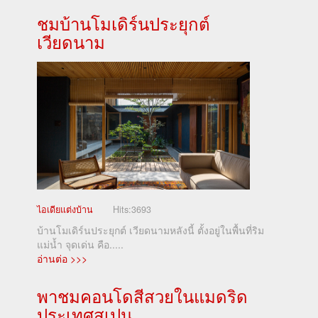
ชมบ้านโมเดิร์นประยุกต์
เวียดนาม
ไอเดียแต่งบ้าน
Hits:
3693
บ้านโมเดิร์นประยุกต์ เวียดนามหลังนี้ ตั้งอยู่ในพื้นที่ริม
แม่น้ำ จุดเด่น คือ.....
อ่านต่อ >>>
พาชมคอนโดสีสวยในแมดริด
ประเทศสเปน