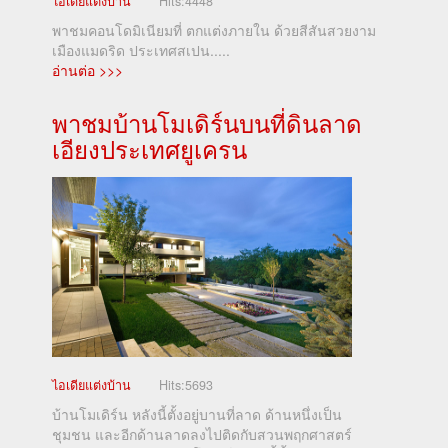
ไอเดียแต่งบ้าน
Hits:
4448
พาชมคอนโดมิเนียมที่ ตกแต่งภายใน ด้วยสีสันสวยงาม
เมืองแมดริด ประเทศสเปน.....
อ่านต่อ >>>
พาชมบ้านโมเดิร์นบนที่ดินลาด
เอียงประเทศยูเครน
ไอเดียแต่งบ้าน
Hits:
5693
บ้านโมเดิร์น หลังนี้ตั้งอยู่บานที่ลาด ด้านหนึ่งเป็น
ชุมชน และอีกด้านลาดลงไปติดกับสวนพฤกศาสตร์