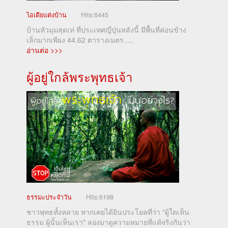
ไอเดียแต่งบ้าน
Hits:
6445
บ้านหัวมุมสุดเท่ ที่ประเทศญี่ปุ่นหลังนี้ มีพื้นที่ค่อนข้าง
เล็กมากเพียง 44.62 ตารางเมตร.....
อ่านต่อ >>>
ผู้อยู่ใกล้พระพุทธเจ้า
ธรรมะประจำวัน
Hits:
6198
ชาวพุทธทั้งหลาย หากเคยได้ยินประโยคที่ว่า "ผู้ใดเห็น
ธรรม ผู้นั้นเห็นเรา" ลองมาดูความหมายที่แท้จริงกันว่า