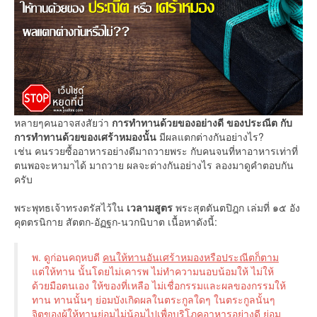
หลายๆคนอาจสงสัยว่า
การทำทานด้วยของอย่างดี ของประณีต กับ
การทำทานด้วยของเศร้าหมองนั้น
มีผลแตกต่างกันอย่างไร?
เช่น คนรวยซื้ออาหารอย่างดีมาถวายพระ กับคนจนที่หาอาหารเท่าที่
ตนพอจะหามาได้ มาถวาย ผลจะต่างกันอย่างไร ลองมาดูคำตอบกัน
ครับ
พระพุทธเจ้าทรงตรัสไว้ใน
เวลามสูตร
พระสุตตันตปิฎก เล่มที่ ๑๕ อัง
คุตตรนิกาย สัตตก-อัฏฐก-นวกนิบาต เนื้อหาดังนี้:
พ. ดูก่อนคฤหบดี
คนให้ทานอันเศร้าหมองหรือประณีตก็ตาม
แต่ให้ทาน นั้นโดยไม่เคารพ ไม่ทำความนอบน้อมให้ ไม่ให้
ด้วยมือตนเอง ให้ของที่เหลือ ไม่เชื่อกรรมและผลของกรรมให้
ทาน ทานนั้นๆ ย่อมบังเกิดผลในตระกูลใดๆ ในตระกูลนั้นๆ
จิตของผู้ให้ทานย่อมไม่น้อมไปเพื่อบริโภคอาหารอย่างดี ย่อม