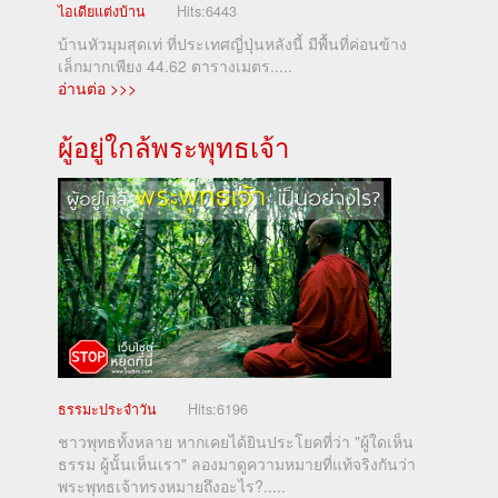
ไอเดียแต่งบ้าน
Hits:
6443
บ้านหัวมุมสุดเท่ ที่ประเทศญี่ปุ่นหลังนี้ มีพื้นที่ค่อนข้าง
เล็กมากเพียง 44.62 ตารางเมตร.....
อ่านต่อ >>>
ผู้อยู่ใกล้พระพุทธเจ้า
ธรรมะประจำวัน
Hits:
6196
ชาวพุทธทั้งหลาย หากเคยได้ยินประโยคที่ว่า "ผู้ใดเห็น
ธรรม ผู้นั้นเห็นเรา" ลองมาดูความหมายที่แท้จริงกันว่า
พระพุทธเจ้าทรงหมายถึงอะไร?.....