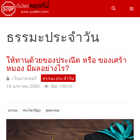
ธรรมะประจำวัน
ให้ทานด้วยของประณีต หรือ ของเศร้า
หมอง มีผลอย่างไร?
เว็บมาสเตอร์
ธรรมะประจำวัน
18 มกราคม 2560
ฮิต: 10618
ธรรมะ
พระไตรปิฎก
พุทธวจนะ