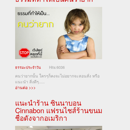
ธรรมะประจำวัน
Hits:
6036
คนว่ายากนั้น ใครๆก็คงจะไม่อยากจะสอนสั่ง หรือ
แนะนำ สิ่งดีๆ.....
อ่านต่อ >>>
แนะนำร้าน ซินนาบอน
Cinnabon แฟรนไชส์ร้านขนม
ชื่อดังจากอเมริกา