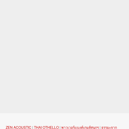
ZEN ACOUSTIC
|
THAI OTHELLO
|
พาวเวอร์แบงค์เกมส์สนุกๆ
|
ธรรมะจาก