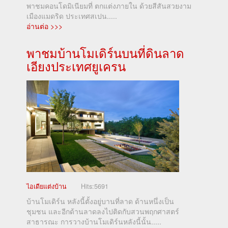
พาชมคอนโดมิเนียมที่ ตกแต่งภายใน ด้วยสีสันสวยงาม
เมืองแมดริด ประเทศสเปน.....
อ่านต่อ >>>
พาชมบ้านโมเดิร์นบนที่ดินลาด
เอียงประเทศยูเครน
ไอเดียแต่งบ้าน
Hits:
5691
บ้านโมเดิร์น หลังนี้ตั้งอยู่บานที่ลาด ด้านหนึ่งเป็น
ชุมชน และอีกด้านลาดลงไปติดกับสวนพฤกศาสตร์
สาธารณะ การวางบ้านโมเดิร์นหลังนี้นั้น.....