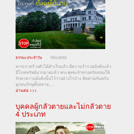
ธรรมะประจำวัน
Hits:
6032
หากเราสร้างตัวได้สำเร็จแล้ว มีความร่ำรวยมั่งคั่งแล้ว
มีโภคทรัพย์มากมายแล้ว พระพุทธเจ้าทรงตรัสสอนให้
รักษาความมั่งคั่งนั้นไว้ว่าอย่างไรบ้าง ติดตามกันครับ
ดูก่อนภิกษุทั้งหลาย.....
อ่านต่อ >>>
บุคคลผู้กลัวตายและไม่กลัวตาย
4 ประเภท