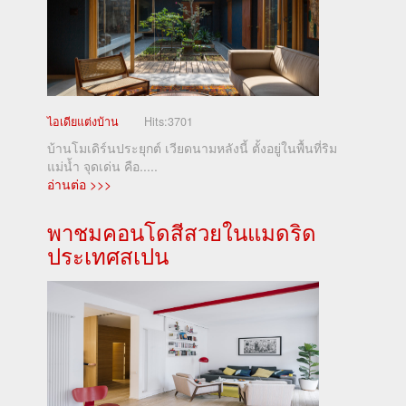
ไอเดียแต่งบ้าน
Hits:
3701
บ้านโมเดิร์นประยุกต์ เวียดนามหลังนี้ ตั้งอยู่ในพื้นที่ริม
แม่น้ำ จุดเด่น คือ.....
อ่านต่อ >>>
พาชมคอนโดสีสวยในแมดริด
ประเทศสเปน