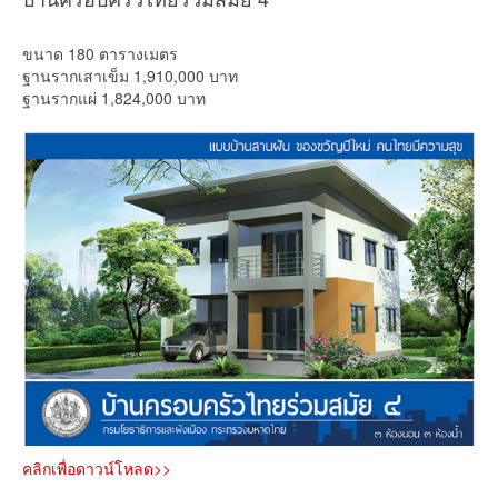
ขนาด 180 ตารางเมตร
ฐานรากเสาเข็ม 1,910,000 บาท
ฐานรากแผ่ 1,824,000 บาท
คลิกเพื่อดาวน์โหลด>>