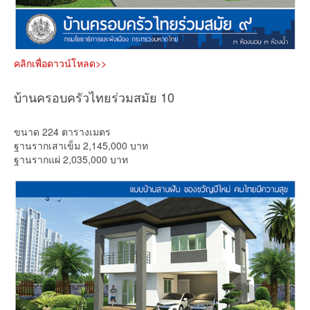
คลิกเพื่อดาวน์โหลด>>
บ้านครอบครัวไทยร่วมสมัย 10
ขนาด 224 ตารางเมตร
ฐานรากเสาเข็ม 2,145,000 บาท
ฐานรากแผ่ 2,035,000 บาท