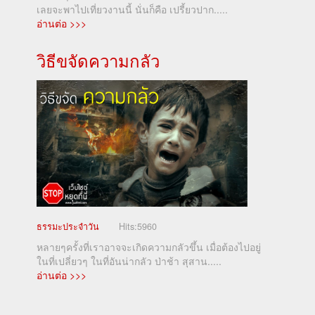
เลยจะพาไปเที่ยวงานนี้ นั่นก็คือ เปรี้ยวปาก.....
อ่านต่อ >>>
วิธีขจัดความกลัว
ธรรมะประจำวัน
Hits:
5960
หลายๆครั้งที่เราอาจจะเกิดความกลัวขึ้น เมื่อต้องไปอยู่
ในที่เปลี่ยวๆ ในที่อันน่ากลัว ป่าช้า สุสาน.....
อ่านต่อ >>>