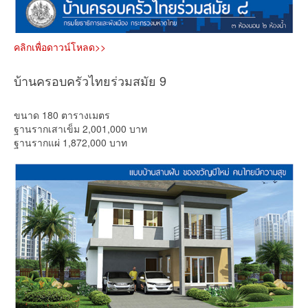
คลิกเพื่อดาวน์โหลด>>
บ้านครอบครัวไทยร่วมสมัย 9
ขนาด 180 ตารางเมตร
ฐานรากเสาเข็ม 2,001,000 บาท
ฐานรากแผ่ 1,872,000 บาท