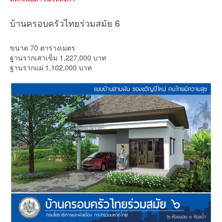
บ้านครอบครัวไทยร่วมสมัย 6
ขนาด 70 ตารางเมตร
ฐานรากเสาเข็ม 1,227,000 บาท
ฐานรากแผ่ 1,102,000 บาท