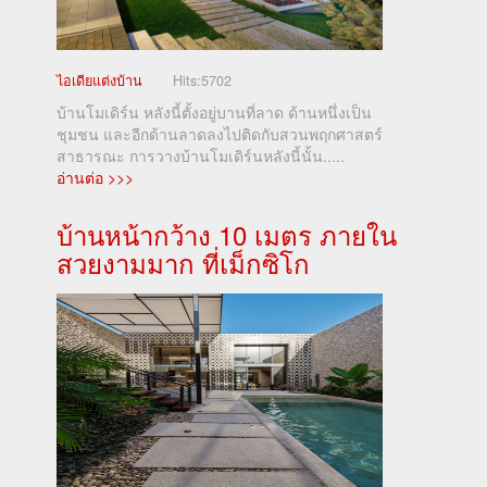
ไอเดียแต่งบ้าน
Hits:
5702
บ้านโมเดิร์น หลังนี้ตั้งอยู่บานที่ลาด ด้านหนึ่งเป็น
ชุมชน และอีกด้านลาดลงไปติดกับสวนพฤกศาสตร์
สาธารณะ การวางบ้านโมเดิร์นหลังนี้นั้น.....
อ่านต่อ >>>
บ้านหน้ากว้าง 10 เมตร ภายใน
สวยงามมาก ที่เม็กซิโก