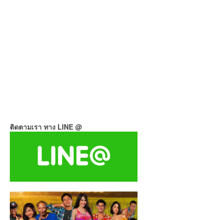
ติดตามเรา ทาง LINE @