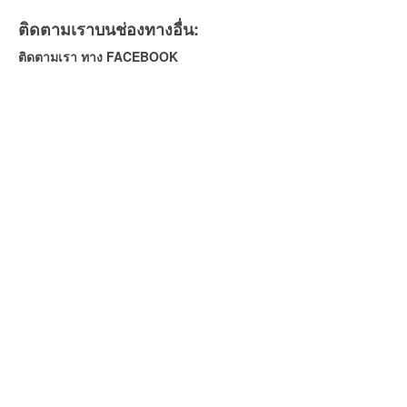
ติดตามเราบนช่องทางอื่น:
ติดตามเรา ทาง FACEBOOK