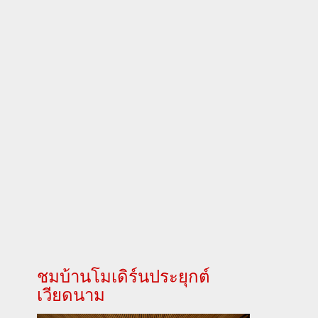
ชมบ้านโมเดิร์นประยุกต์
เวียดนาม