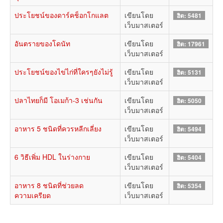
ประโยชน์ของดาร์คช็อกโกแลต
เขียนโดย
ฮิต: 5481
เว็บมาสเตอร์
อันตรายของโดนัท
เขียนโดย
ฮิต: 17961
เว็บมาสเตอร์
ประโยชน์ของไข่ไก่ที่ใครๆยังไม่รู้
เขียนโดย
ฮิต: 5131
เว็บมาสเตอร์
ปลาไทยก็มี โอเมก้า-3 เช่นกัน
เขียนโดย
ฮิต: 5050
เว็บมาสเตอร์
อาหาร 5 ชนิดที่ควรหลีกเลี่ยง
เขียนโดย
ฮิต: 5494
เว็บมาสเตอร์
6 วิธีเพิ่ม HDL ในร่างกาย
เขียนโดย
ฮิต: 5404
เว็บมาสเตอร์
อาหาร 8 ชนิดที่ช่วยลด
เขียนโดย
ฮิต: 5354
ความเครียด
เว็บมาสเตอร์