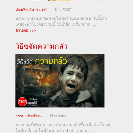
ท่องเที่ยวในประเทศ
Hits:
5387
หลาย ๆ ท่านน่าจะชอบไปนั่งร้านแนวคาเฟ่ วันนี้เรา
เลยจะพาไปเที่ยวงานนี้ นั่นก็คือ เปรี้ยวปาก.....
อ่านต่อ >>>
วิธีขจัดความกลัว
ธรรมะประจำวัน
Hits:
5963
หลายๆครั้งที่เราอาจจะเกิดความกลัวขึ้น เมื่อต้องไปอยู่
ในที่เปลี่ยวๆ ในที่อันน่ากลัว ป่าช้า สุสาน.....