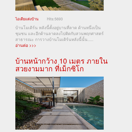
ไอเดียแต่งบ้าน
Hits:
5693
บ้านโมเดิร์น หลังนี้ตั้งอยู่บานที่ลาด ด้านหนึ่งเป็น
ชุมชน และอีกด้านลาดลงไปติดกับสวนพฤกศาสตร์
สาธารณะ การวางบ้านโมเดิร์นหลังนี้นั้น.....
อ่านต่อ >>>
บ้านหน้ากว้าง 10 เมตร ภายใน
สวยงามมาก ที่เม็กซิโก