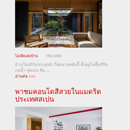
ไอเดียแต่งบ้าน
Hits:
3695
บ้านโมเดิร์นประยุกต์ เวียดนามหลังนี้ ตั้งอยู่ในพื้นที่ริม
แม่น้ำ จุดเด่น คือ.....
อ่านต่อ >>>
พาชมคอนโดสีสวยในแมดริด
ประเทศสเปน