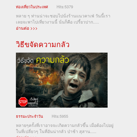
ท่องเที่ยวในประเทศ
Hits:
5379
หลาย ๆ ท่านน่าจะชอบไปนั่งร้านแนวคาเฟ่ วันนี้เรา
เลยจะพาไปเที่ยวงานนี้ นั่นก็คือ เปรี้ยวปาก.....
อ่านต่อ >>>
วิธีขจัดความกลัว
ธรรมะประจำวัน
Hits:
5955
หลายๆครั้งที่เราอาจจะเกิดความกลัวขึ้น เมื่อต้องไปอยู่
ในที่เปลี่ยวๆ ในที่อันน่ากลัว ป่าช้า สุสาน.....