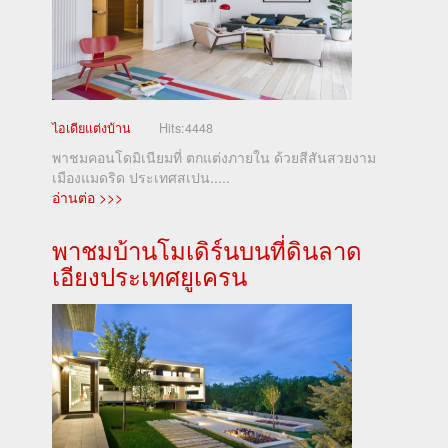
ไอเดียแต่งบ้าน
Hits:
4448
พาชมคอนโดมิเนียมที่ ตกแต่งภายใน ด้วยสีสันสวยงาม
เมืองแมดริด ประเทศสเปน.....
อ่านต่อ >>>
พาชมบ้านโมเดิร์นบนที่ดินลาด
เอียงประเทศยูเครน