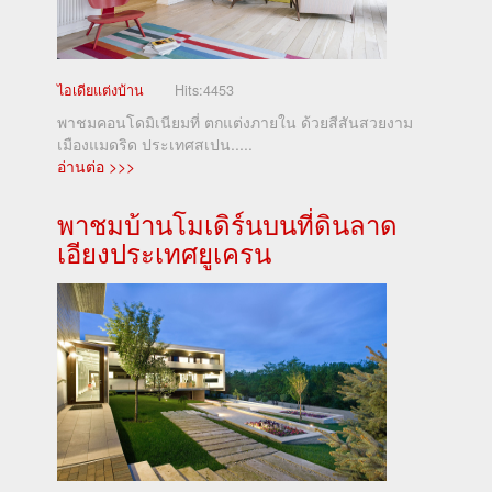
ไอเดียแต่งบ้าน
Hits:
4453
พาชมคอนโดมิเนียมที่ ตกแต่งภายใน ด้วยสีสันสวยงาม
เมืองแมดริด ประเทศสเปน.....
อ่านต่อ >>>
พาชมบ้านโมเดิร์นบนที่ดินลาด
เอียงประเทศยูเครน