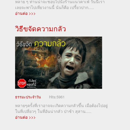
หลาย ๆ ท่านน่าจะชอบไปนั่งร้านแนวคาเฟ่ วันนี้เรา
เลยจะพาไปเที่ยวงานนี้ นั่นก็คือ เปรี้ยวปาก.....
อ่านต่อ >>>
วิธีขจัดความกลัว
ธรรมะประจำวัน
Hits:
5961
หลายๆครั้งที่เราอาจจะเกิดความกลัวขึ้น เมื่อต้องไปอยู่
ในที่เปลี่ยวๆ ในที่อันน่ากลัว ป่าช้า สุสาน.....
อ่านต่อ >>>