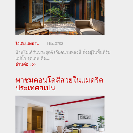
ไอเดียแต่งบ้าน
Hits:
3702
บ้านโมเดิร์นประยุกต์ เวียดนามหลังนี้ ตั้งอยู่ในพื้นที่ริม
แม่น้ำ จุดเด่น คือ.....
อ่านต่อ >>>
พาชมคอนโดสีสวยในแมดริด
ประเทศสเปน