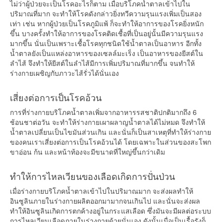
ไม่ว่าผู้ป่วยจะเป็นโรคอะไรก็ตาม เมื่อบริโภคน้ำตาลเข้าไปใน
ปริมาณที่มาก จะทำให้โรคดังกล่าวยิ่งทวีความรุนแรงเพิ่มเป็นสอง
เท่า เช่น หากผู้ป่วยเป็นโรคภูมิแพ้ ก็จะทำให้อาการของโรคยิ่งหนัก
ขึ้น บางครั้งทำให้อาการของโรคติดเชื้อที่เป็นอยู่นั้นมีความรุนแรง
มากขึ้น นั่นเป็นเพราะเชื้อโรคทุกชนิดใช้น้ำตาลเป็นอาหาร อีกทั้ง
น้ำตาลยังเป็นแหล่งอาหารของเซลล์มะเร็ง เป็นอาหารของยีสต์ใน
ลำไส้ จึงทำให้ยีสต์ในลำไส้มีการเพิ่มปริมาณที่มากขึ้น จนทำให้
ร่างกายเผชิญกับภาวะไส้รั่วได้นั่นเอง
เสี่ยงต่อการเป็นโรคอ้วน
การที่ร่างกายบริโภคน้ำตาลเพิ่มจากอาหารรสชาติปกติมากถึง 6
ช้อนชาต่อวัน จะทำให้ร่างกายเผาผลาญน้ำตาลได้ไม่หมด จึงทำให้
น้ำตาลเปลี่ยนเป็นไขมันส่วนเกิน และนั่นก็เป็นสาเหตุที่ทำให้ร่างกาย
ของคนเราเสี่ยงต่อการเป็นโรคอ้วนได้ โดยเฉพาะในส่วนของสะโพก
ขาอ่อน ก้น และหน้าท้องจะมีขนาดที่ใหญ่ขึ้นกว่าเดิม
ทำให้การไหลเวียนของเลือดเกิดการปั่นป่วน
เมื่อร่างกายบริโภคน้ำตาลเข้าไปในปริมาณมาก จะส่งผลทำให้
อินซูลินภายในร่างกายผลิตออกมามากจนเกินไป และนั่นจะส่งผล
ทำให้อินซูลินเกิดการตกค้างอยู่ในกระแสเลือด ซึ่งมันจะมีผลต่อระบบ
การไหลเวียนเลือดภายในร่างกายด้วยนั่นเอง ดังนั้นเมื่อเป็นเรื้อรังก็