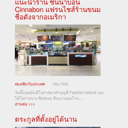
แนะนำร้าน ซินนาบอน
Cinnabon แฟรนไชส์ร้านขนม
ชื่อดังจากอเมริกา
ท่องเที่ยวในประเทศ
Hits:
7503
วันนี้แอดมินมีโอกาสมาทำบุญที่ Fashion Island เลย
ได้โอกาสแวะชิมขนม ซินนามอนโรล.....
อ่านต่อ >>>
ตระกูลที่ตั้งอยู่ได้นาน