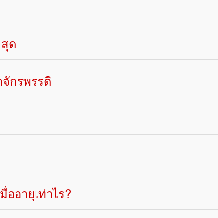
งสุด
จ้าจักรพรรดิ
่ออายุเท่าไร?