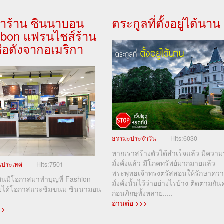
ำร้าน ซินนาบอน
ตระกูลที่ตั้งอยู่ได้นาน
abon แฟรนไชส์ร้าน
่อดังจากอเมริกา
ธรรมะประจำวัน
Hits:
6030
หากเราสร้างตัวได้สำเร็จแล้ว มีความ
มั่งคั่งแล้ว มีโภคทรัพย์มากมายแล้ว
ในประเทศ
Hits:
7501
พระพุทธเจ้าทรงตรัสสอนให้รักษาคว
มินมีโอกาสมาทำบุญที่ Fashion
มั่งคั่งนั้นไว้ว่าอย่างไรบ้าง ติดตามกัน
ลยได้โอกาสแวะชิมขนม ซินนามอน
ก่อนภิกษุทั้งหลาย.....
อ่านต่อ >>>
>>