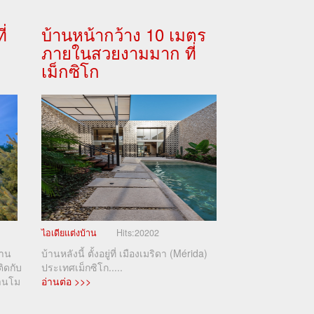
่
บ้านหน้ากว้าง 10 เมตร
ภายในสวยงามมาก ที่
เม็กซิโก
ไอเดียแต่งบ้าน
Hits:
20202
้าน
บ้านหลังนี้ ตั้งอยู่ที่ เมืองเมริดา (Mérida)
ิดกับ
ประเทศเม็กซิโก.....
านโม
อ่านต่อ >>>