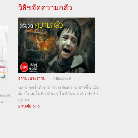
วิธีขจัดความกลัว
ธรรมะประจำวัน
Hits:
5958
หลายๆครั้งที่เราอาจจะเกิดความกลัวขึ้น เมื่อ
ต้องไปอยู่ในที่เปลี่ยวๆ ในที่อันน่ากลัว ป่าช้า
คาเฟ่
สุสาน.....
ือ
อ่านต่อ >>>