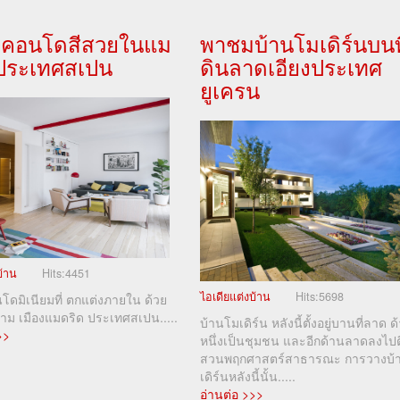
คอนโดสีสวยในแม
พาชมบ้านโมเดิร์นบนที
 ประเทศสเปน
ดินลาดเอียงประเทศ
ยูเครน
บ้าน
Hits:
4451
ไอเดียแต่งบ้าน
Hits:
5698
ดมิเนียมที่ ตกแต่งภายใน ด้วย
งาม เมืองแมดริด ประเทศสเปน.....
บ้านโมเดิร์น หลังนี้ตั้งอยู่บานที่ลาด ด
>>
หนึ่งเป็นชุมชน และอีกด้านลาดลงไปต
สวนพฤกศาสตร์สาธารณะ การวางบ้
เดิร์นหลังนี้นั้น.....
อ่านต่อ >>>