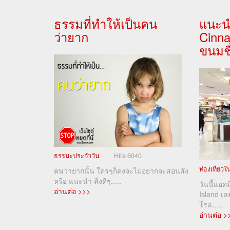
ธรรมที่ทำให้เป็นคน
แนะน
ว่ายาก
Cinn
ขนมชื
ธรรมะประจำวัน
Hits:
6040
ท่องเที่ยว
คนว่ายากนั้น ใครๆก็คงจะไม่อยากจะสอนสั่ง
หรือ แนะนำ สิ่งดีๆ.....
วันนี้แอด
อ่านต่อ >>>
Island เ
โรล.....
อ่านต่อ >