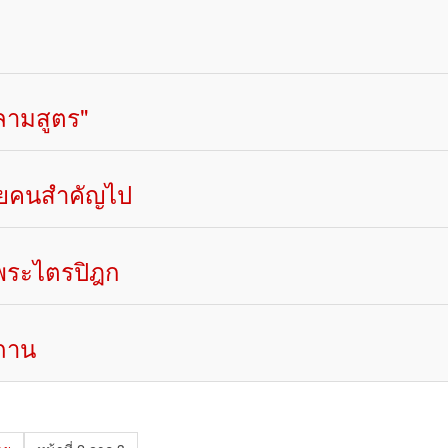
ลามสูตร"
สียคนสำคัญไป
นพระไตรปิฎก
สถาน