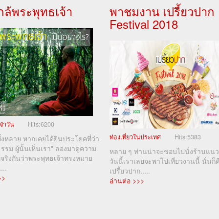
่ใกล้พระพุทธเจ้า
พาชมงาน เปรี้ยวปาก
Festival 2018
จำวัน
Hits:
6200
ท่องเที่ยวในประเทศ
Hits:
5383
้งหลาย หากเคยได้ยินประโยคที่ว่า
นธรรม ผู้นั้นเห็นเรา" ลองมาดูความ
หลาย ๆ ท่านน่าจะชอบไปนั่งร้านแนว
้จริงกันว่าพระพุทธเจ้าทรงหมาย
วันนี้เราเลยจะพาไปเที่ยวงานนี้ นั่นก็ค
...
เปรี้ยวปาก.....
>>
อ่านต่อ >>>