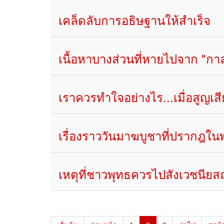
เคล็ดลับการอธิษฐานให้สำเร็จ
เนื้อหาบางส่วนที่หายไปจาก "กา
เราควรทำใจอย่างไร...เมื่อสูญเ
เรื่องราววันมาฆบูชาที่ปรากฎใ
เหตุที่ชาวพุทธควรไปสังเวชนีย