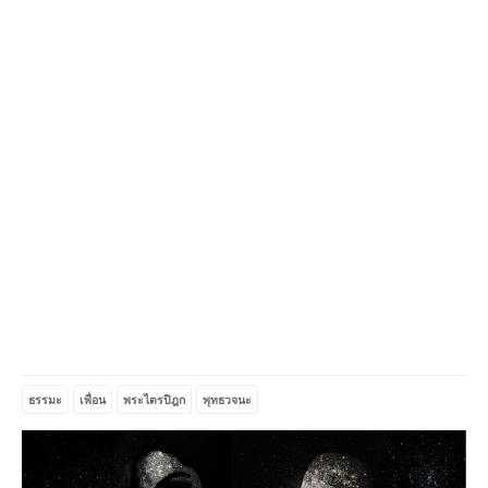
ธรรมะ
เพื่อน
พระไตรปิฎก
พุทธวจนะ