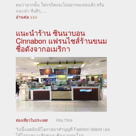
คนว่ายากนั้น ใครๆก็คงจะไม่อยากจะสอนสั่ง หรือ
แนะนำ สิ่งดีๆ.....
อ่านต่อ >>>
แนะนำร้าน ซินนาบอน
Cinnabon แฟรนไชส์ร้านขนม
ชื่อดังจากอเมริกา
ท่องเที่ยวในประเทศ
Hits:
7504
วันนี้แอดมินมีโอกาสมาทำบุญที่ Fashion Island เลย
ได้โอกาสแวะชิมขนม ซินนามอนโรล.....