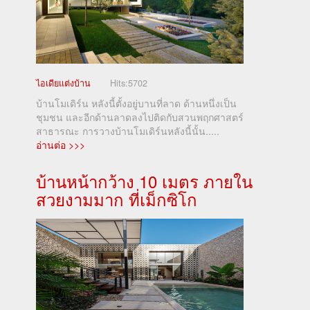
ไอเดียแต่งบ้าน
Hits:
5702
บ้านโมเดิร์น หลังนี้ตั้งอยู่บานที่ลาด ด้านหนึ่งเป็น
ชุมชน และอีกด้านลาดลงไปติดกับสวนพฤกศาสตร์
สาธารณะ การวางบ้านโมเดิร์นหลังนี้นั้น.....
อ่านต่อ >>>
บ้านหน้ากว้าง 10 เมตร ภายใน
สวยงามมาก ที่เม็กซิโก