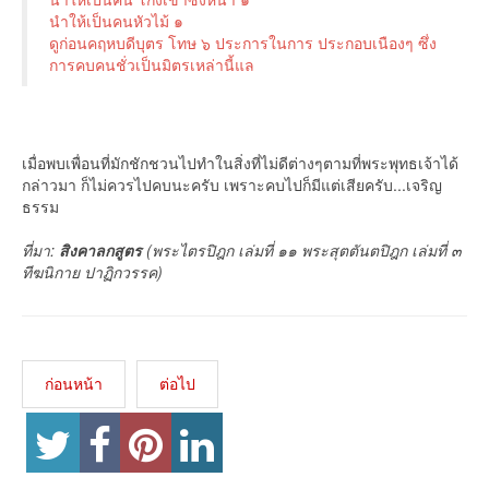
นำให้เป็นคนหัวไม้ ๑
ดูก่อนคฤหบดีบุตร โทษ ๖ ประการในการ ประกอบเนืองๆ ซึ่ง
การคบคนชั่วเป็นมิตรเหล่านี้แล
เมื่อพบเพื่อนที่มักชักชวนไปทำในสิ่งที่ไม่ดีต่างๆตามที่พระพุทธเจ้าได้
กล่าวมา ก็ไม่ควรไปคบนะครับ เพราะคบไปก็มีแต่เสียครับ...เจริญ
ธรรม
ที่มา:
สิงคาลกสูตร
(พระไตรปิฎก เล่มที่ ๑๑ พระสุตตันตปิฎก เล่มที่ ๓
ทีฆนิกาย ปาฏิกวรรค)
ก่อนหน้า
ต่อไป