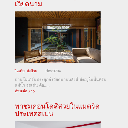
เวียดนาม
ไอเดียแต่งบ้าน
Hits:
3704
บ้านโมเดิร์นประยุกต์ เวียดนามหลังนี้ ตั้งอยู่ในพื้นที่ริม
แม่น้ำ จุดเด่น คือ.....
อ่านต่อ >>>
พาชมคอนโดสีสวยในแมดริด
ประเทศสเปน