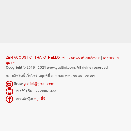
ZEN ACOUSTIC
|
THAI OTHELLO
|
พาวเวอร์แบงค์เกมส์สนุกๆ
|
ธรรมะจาก
อุบาสก
|
Copyright © 2015 - 2024 www.yudtini.com. All rights reserved.
สงวนลิขสิทธิ์ เว็บไซต์ หยุดที่นี่ ดอตคอม พ.ศ. ๒๕๖๐ - ๒๕๖๗
อีเมล:
yudtini@gmail.com
เบอร์มือถือ:
099-398-5444
เพจเฟสบุ๊ค:
หยุดที่นี่