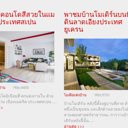
คอนโดสีสวยในแม
พาชมบ้านโมเดิร์นบนที
 ประเทศสเปน
ดินลาดเอียงประเทศ
ยูเครน
บ้าน
Hits:
4455
ไอเดียแต่งบ้าน
Hits:
5701
ดมิเนียมที่ ตกแต่งภายใน ด้วย
งาม เมืองแมดริด ประเทศสเปน.....
บ้านโมเดิร์น หลังนี้ตั้งอยู่บานที่ลาด ด
>>
หนึ่งเป็นชุมชน และอีกด้านลาดลงไปต
สวนพฤกศาสตร์สาธารณะ การวางบ้
เดิร์นหลังนี้นั้น.....
อ่านต่อ >>>