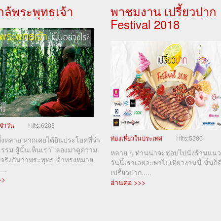
่ใกล้พระพุทธเจ้า
พาชมงาน เปรี้ยวปาก
Festival 2018
จำวัน
Hits:
6203
ท่องเที่ยวในประเทศ
Hits:
5386
้งหลาย หากเคยได้ยินประโยคที่ว่า
นธรรม ผู้นั้นเห็นเรา" ลองมาดูความ
หลาย ๆ ท่านน่าจะชอบไปนั่งร้านแนว
้จริงกันว่าพระพุทธเจ้าทรงหมาย
วันนี้เราเลยจะพาไปเที่ยวงานนี้ นั่นก็ค
...
เปรี้ยวปาก.....
>>
อ่านต่อ >>>