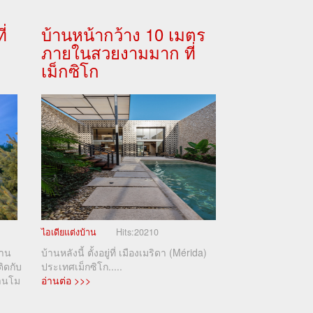
่
บ้านหน้ากว้าง 10 เมตร
ภายในสวยงามมาก ที่
เม็กซิโก
ไอเดียแต่งบ้าน
Hits:
20210
้าน
บ้านหลังนี้ ตั้งอยู่ที่ เมืองเมริดา (Mérida)
ิดกับ
ประเทศเม็กซิโก.....
านโม
อ่านต่อ >>>