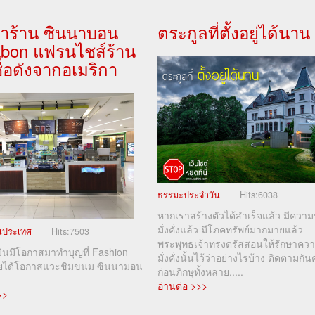
ำร้าน ซินนาบอน
ตระกูลที่ตั้งอยู่ได้นาน
abon แฟรนไชส์ร้าน
่อดังจากอเมริกา
ธรรมะประจำวัน
Hits:
6038
หากเราสร้างตัวได้สำเร็จแล้ว มีความ
มั่งคั่งแล้ว มีโภคทรัพย์มากมายแล้ว
ในประเทศ
Hits:
7503
พระพุทธเจ้าทรงตรัสสอนให้รักษาคว
มินมีโอกาสมาทำบุญที่ Fashion
มั่งคั่งนั้นไว้ว่าอย่างไรบ้าง ติดตามกัน
ลยได้โอกาสแวะชิมขนม ซินนามอน
ก่อนภิกษุทั้งหลาย.....
อ่านต่อ >>>
>>