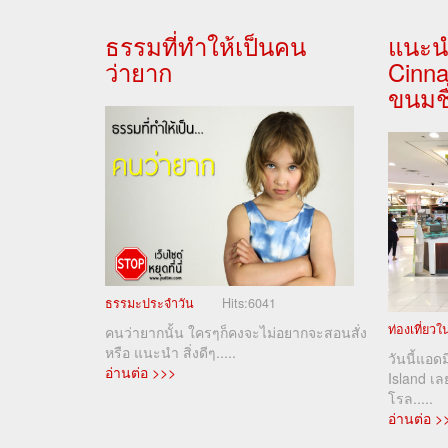
ธรรมที่ทำให้เป็นคน
แนะน
ว่ายาก
Cinn
ขนมชื
ธรรมะประจำวัน
Hits:
6041
ท่องเที่ยว
คนว่ายากนั้น ใครๆก็คงจะไม่อยากจะสอนสั่ง
หรือ แนะนำ สิ่งดีๆ.....
วันนี้แอด
อ่านต่อ >>>
Island เ
โรล.....
อ่านต่อ >